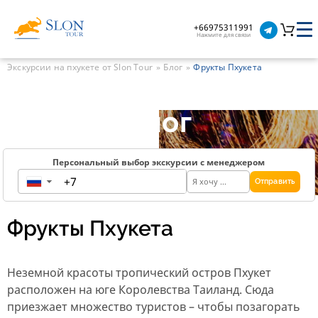
+66975311991
Нажмите для связи
Экскурсии на пхукете от Slon Tour
Блог
Фрукты Пхукета
Блог
Персональный выбор экскурсии с менеджером
Отправить
▼
Фрукты Пхукета
Неземной красоты тропический остров Пхукет
расположен на юге Королевства Таиланд. Сюда
приезжает множество туристов – чтобы позагорать