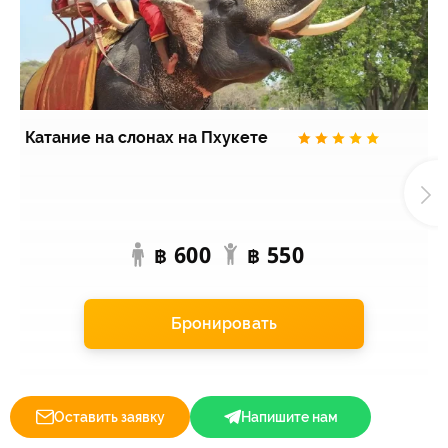
Катание на слонах на Пхукете
А
600
550
฿
฿
Бронировать
Оставить заявку
Напишите нам