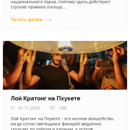
национального парка, поэтому здесь действуют
строгие правила посеще...
Читать далее
Лой Кратонг на Пхукете
01.11.2025
500
Лой Кратонг на Пхукете - это ночное волшебство,
когда сотни светящихся фонарей медленно
скользят по озёрам и лагунам, а остров