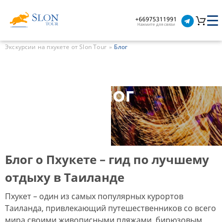
+66975311991
Нажмите для связи
Экскурсии на пхукете от Slon Tour
Блог
Блог
Блог о Пхукете – гид по лучшему
отдыху в Таиланде
Пхукет – один из самых популярных курортов
Таиланда, привлекающий путешественников со всего
мира своими живописными пляжами, бирюзовым