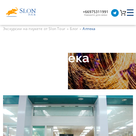
+66975311991
Нажмите для связи
Экскурсии на пхукете от Slon Tour
Блог
Аптека
Аптека