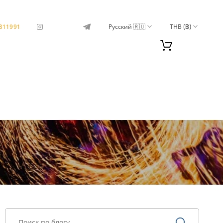
311991
Русский 🇷🇺
THB (฿)