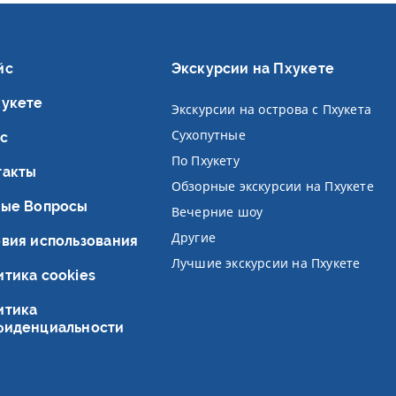
йс
Экскурсии на Пхукете
хукете
Экскурсии на острова с Пхукета
Сухопутные
с
По Пхукету
такты
Обзорные экскурсии на Пхукете
тые Вопросы
Вечерние шоу
Другие
овия использования
Лучшие экскурсии на Пхукете
тика cookies
итика
фиденциальности