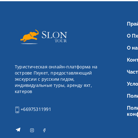
Пра
О П
О на
Кон
Туристическая онлайн-платформа на
Час
острове Пхукет, предоставляющий
экскурсии с русским гидом,
Усл
индивидуальные туры, аренду яхт,
катеров
Поли
Пол
+66975311991
кон