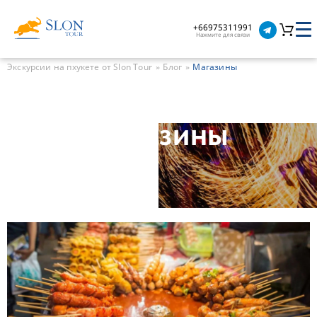
+66975311991
Нажмите для связи
Экскурсии на пхукете от Slon Tour
Блог
Магазины
Магазины