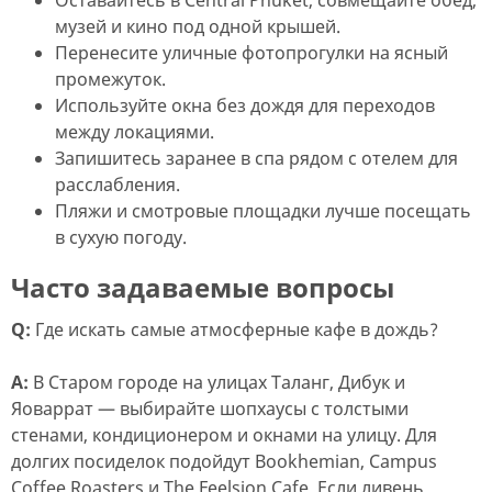
Оставайтесь в Central Phuket, совмещайте обед,
музей и кино под одной крышей.
Перенесите уличные фотопрогулки на ясный
промежуток.
Используйте окна без дождя для переходов
между локациями.
Запишитесь заранее в спа рядом с отелем для
расслабления.
Пляжи и смотровые площадки лучше посещать
в сухую погоду.
Часто задаваемые вопросы
Q:
Где искать самые атмосферные кафе в дождь?
A:
В Старом городе на улицах Таланг, Дибук и
Яоваррат — выбирайте шопхаусы с толстыми
стенами, кондиционером и окнами на улицу. Для
долгих посиделок подойдут Bookhemian, Campus
Coffee Roasters и The Feelsion Cafe. Если ливень