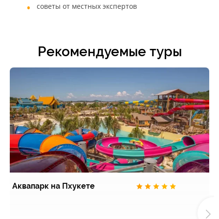
советы от местных экспертов
Рекомендуемые туры
Аквапарк на Пхукете
Т