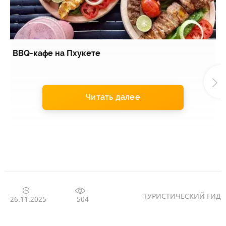
BBQ-кафе на Пхукете
S
у
Читать далее
ТУРИСТИЧЕСКИЙ ГИД
504
26.11.2025