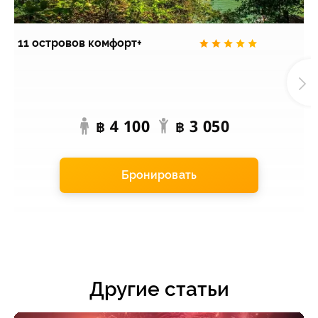
11 островов комфорт+
П
э
4 100
3 050
฿
฿
Бронировать
Другие статьи