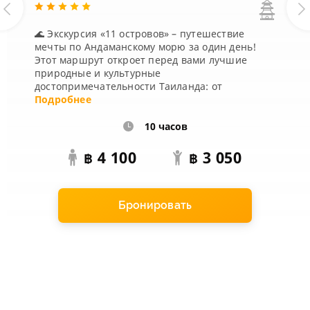
🌊 Экскурсия «11 островов» – путешествие
мечты по Андаманскому морю за один день!
Этот маршрут откроет перед вами лучшие
природные и культурные
достопримечательности Таиланда: от
легендарных островов и скрытых лагун до
Подробнее
геологических чудес и историчес...
10 часов
4 100
3 050
฿
฿
Бронировать