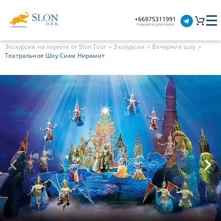
+66975311991
Нажмите для связи
Экскурсии на пхукете от Slon Tour
Экскурсии
Вечерние шоу
Театральное Шоу Сиам Нирамит