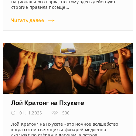
национального парка, поэтому здесь действуют
строгие правила посеще...
Читать далее
Лой Кратонг на Пхукете
01.11.2025
500
Лой Кратонг на Пхукете - это ночное волшебство,
когда сотни светящихся фонарей медленно
скользят по озёрам и лагунам, а остров