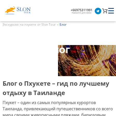
+66975311991
Нажмите для связи
Экскурсии на пхукете от Slon Tour
Блог
Блог
Блог о Пхукете – гид по лучшему
отдыху в Таиланде
Пхукет – один из самых популярных курортов
Таиланда, привлекающий путешественников со всего
мира своими живописными пляжами, бирюзовым