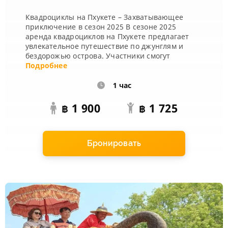
Квадроциклы на Пхукете – Захватывающее
приключение в сезон 2025 В сезоне 2025
аренда квадроциклов на Пхукете предлагает
увлекательное путешествие по джунглям и
бездорожью острова. Участники смогут
выбрать между часовым и двухчасовым
Подробнее
маршрутом. Програ...
1 час
1 900
1 725
฿
฿
Бронировать