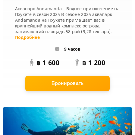
Аквапарк Andamanda – Водное приключение на
Пхукете в сезон 2025 В сезоне 2025 аквапарк
Andamanda на Пхукете приглашает вас в
крупнейший водный комплекс острова,
занимающий площадь 58 рай (9,28 гектара).
Тематическое оформление вдохновлено
Подробнее
природными...
9 часов
1 600
1 200
฿
฿
Бронировать