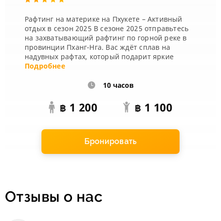
Рафтинг на материке на Пхукете – Активный
отдых в сезон 2025 В сезоне 2025 отправьтесь
на захватывающий рафтинг по горной реке в
провинции Пханг-Нга. Вас ждёт сплав на
надувных рафтах, который подарит яркие
эмоции и заряд адреналина. Программа
Подробнее
проход...
10 часов
1 200
1 100
฿
฿
Бронировать
Отзывы о нас