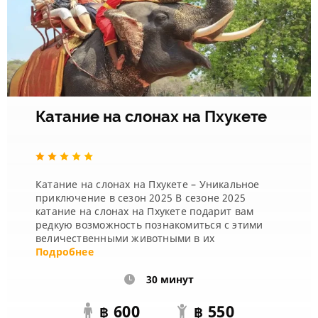
Катание на слонах на Пхукете
Катание на слонах на Пхукете – Уникальное
приключение в сезон 2025 В сезоне 2025
катание на слонах на Пхукете подарит вам
редкую возможность познакомиться с этими
величественными животными в их
естественной среде. Экскурсия начинается с
Подробнее
посещения фер...
30 минут
600
550
฿
฿