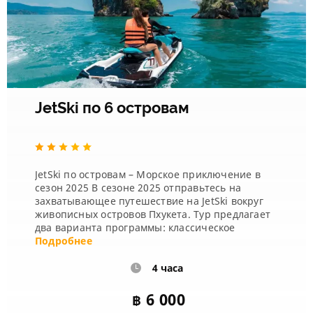
JetSki по 6 островам
JetSki по островам – Морское приключение в
сезон 2025 В сезоне 2025 отправьтесь на
захватывающее путешествие на JetSki вокруг
живописных островов Пхукета. Тур предлагает
два варианта программы: классическое
путешествие по шести островам и более
Подробнее
насыщ...
4 часа
6 000
฿