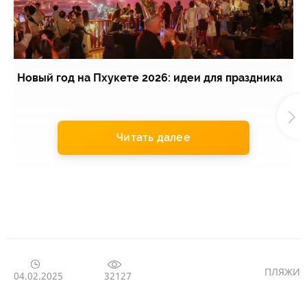
Новый год на Пхукете 2026: идеи для праздника
Э
Читать далее
ПЛЯЖИ
32127
04.02.2025