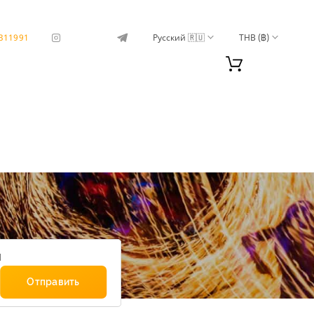
311991
Русский 🇷🇺
THB (฿)
м
Отправить