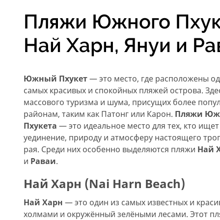
Пляжи Южного Пхук
Най Харн, Януи и Ра
Южный Пхукет
— это место, где расположены од
самых красивых и спокойных пляжей острова. Зде
массового туризма и шума, присущих более поп
районам, таким как Патонг или Карон.
Пляжи Юж
Пхукета
— это идеальное место для тех, кто ищет
уединение, природу и атмосферу настоящего тро
рая. Среди них особенно выделяются пляжи
Най 
и
Раваи
.
Най Харн (Nai Harn Beach)
Най Харн
— это один из самых известных и крас
холмами и окружённый зелёными лесами. Этот пля