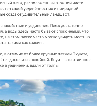
исный пляж, расположенный в южной части
звестен своей уединённостью и природной
рые создают удивительный ландшафт.
т спокойствие и уединение. Пляж достаточно
ия, а воды здесь часто бывают спокойными, что
го, на этом пляже часто можно увидеть местных
а, такими как каякинг.
о, в отличие от более крупных пляжей Пхукета,
таётся довольно спокойной. Януи — это отличное
же в уединении, вдали от толпы.