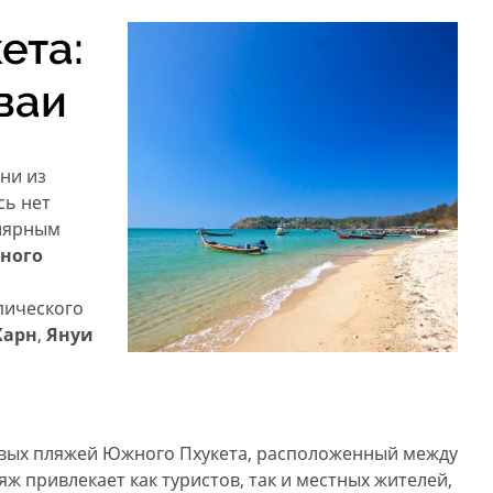
ета:
ваи
ни из
сь нет
улярным
ного
пического
Харн
,
Януи
ивых пляжей Южного Пхукета, расположенный между
ж привлекает как туристов, так и местных жителей,