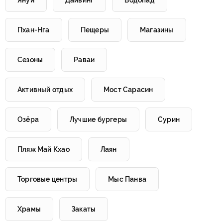
Януи
Дайвинг
Водопад
Пхан-Нга
Пещеры
Магазины
Сезоны
Раваи
Активный отдых
Мост Сарасин
Озёра
Лучшие бургеры
Сурин
Пляж Май Кхао
Лаян
Торговые центры
Мыс Панва
Храмы
Закаты