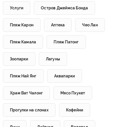
Услуги
Остров Джеймса Бонда
Пляж Карон
Аптека
Чео Лан
Пляж Камала
Пляж Патонг
Зоопарки
Лагуны
Пляж Най Янг
Аквапарки
Храм Ват Чалонг
Мясо Пхукет
Прогулки на слонах
Кофейни