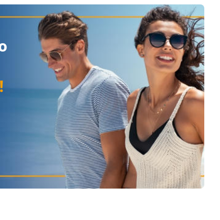
ю
!
й