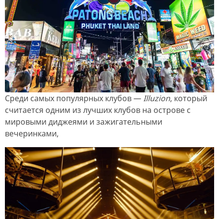
Среди самых популярных клубов —
Illuzion
, который
считается одним из лучших клубов на острове с
мировыми диджеями и зажигательными
вечеринками,