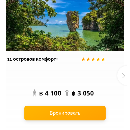
11 островов комфорт+
П
э
4 100
3 050
฿
฿
Бронировать