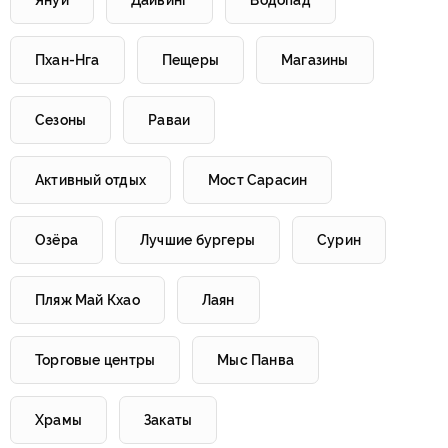
Януи
Дайвинг
Водопад
Пхан-Нга
Пещеры
Магазины
Сезоны
Раваи
Активный отдых
Мост Сарасин
Озёра
Лучшие бургеры
Сурин
Пляж Май Кхао
Лаян
Торговые центры
Мыс Панва
Храмы
Закаты