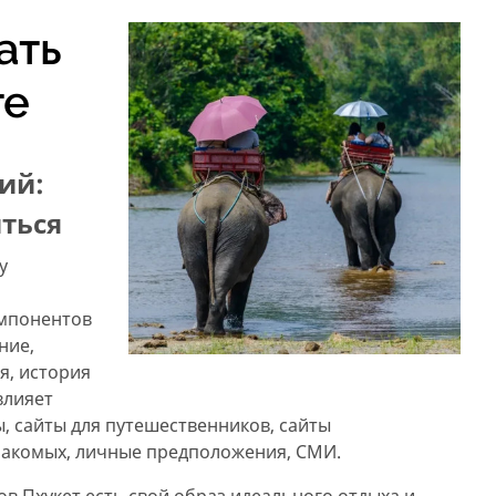
ать
те
ий:
иться
у
омпонентов
ние,
я, история
влияет
, сайты для путешественников, сайты
знакомых, личные предположения, СМИ.
ов Пхукет есть свой образ идеального отдыха и