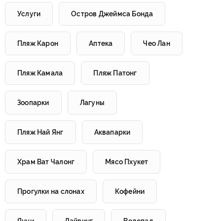
Услуги
Остров Джеймса Бонда
Пляж Карон
Аптека
Чео Лан
Пляж Камала
Пляж Патонг
Зоопарки
Лагуны
Пляж Най Янг
Аквапарки
Храм Ват Чалонг
Мясо Пхукет
Прогулки на слонах
Кофейни