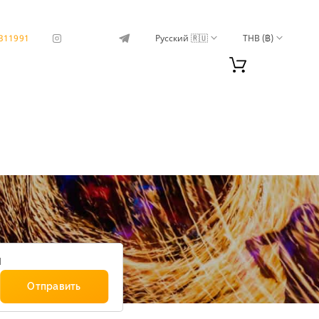
311991
Русский 🇷🇺
THB (฿)
м
Отправить